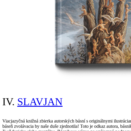
IV.
SLAVJAN
Viacjazyčná knižná zbierka autorských básní s originálnymi ilu
báseň zvolávacia by naše duše zjednotila! Toto je odkaz autora, bás