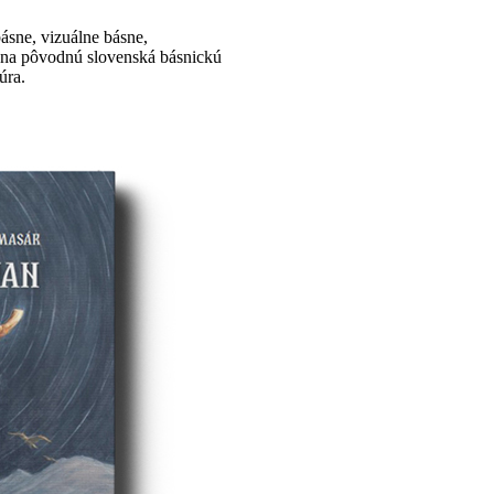
básne, vizuálne básne,
 na pôvodnú slovenská básnickú
úra.