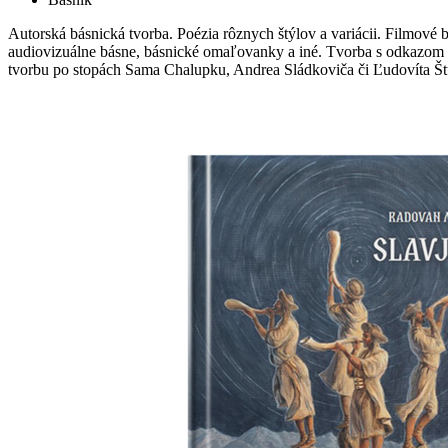
Autorská básnická tvorba. Poézia rôznych štýlov a variácii. Filmové 
audiovizuálne básne, básnické omaľovanky a iné. Tvorba s odkazom
tvorbu po stopách Sama Chalupku, Andrea Sládkoviča či Ľudovíta Št