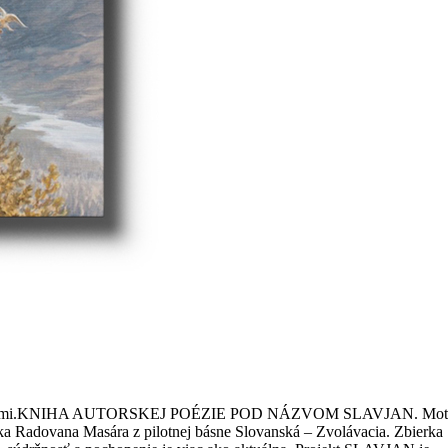
stráciami.KNIHA AUTORSKEJ POÉZIE POD NÁZVOM SLAVJAN. Motto: Spo
nika Radovana Masára z pilotnej básne Slovanská – Zvolávacia. Zbierka