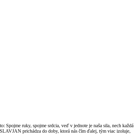
jme ruky, spojme srdcia, veď v jednote je naša sila, nech každá
 SLAVJAN prichádza do doby, ktorá nás čím ďalej, tým viac izoluje,