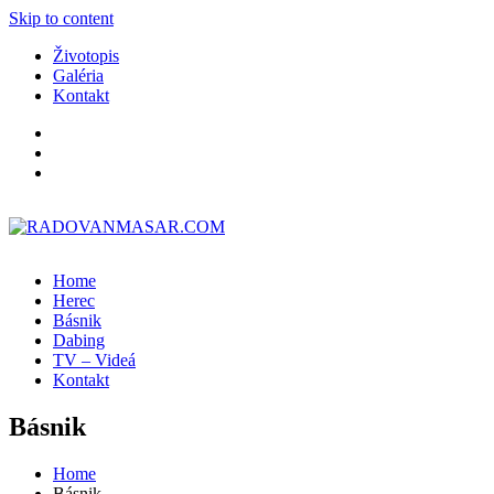
Skip to content
Životopis
Galéria
Kontakt
Home
Herec
Básnik
Dabing
TV – Videá
Kontakt
Básnik
Home
Básnik