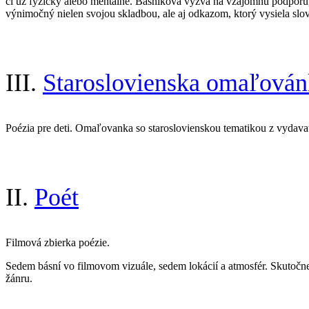
či už fyzicky alebo mentálne. Básnikova výzva na vzájomnú podporu
výnimočný nielen svojou skladbou, ale aj odkazom, ktorý vysiela sl
III.
Staroslovienska omaľován
Poézia pre deti. Omaľovanka so staroslovienskou tematikou z vydavat
II.
Poét
Filmová zbierka poézie.
Sedem básní vo filmovom vizuále, sedem lokácií a atmosfér. Skutočn
žánru.