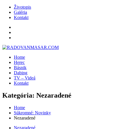
Skip
Životopis
to
Galéria
content
Kontakt
Home
Herec
Básnik
Dabing
TV – Videá
Kontakt
Kategória:
Nezaradené
Home
Súkromné: Novinky
Nezaradené
Nezaradené